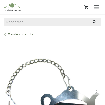
Se rendre au contenu
Tous les produits