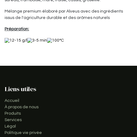
Mélange premium élaboré par Alveus avec des ingrédients
issus de l'agriculture durable et des arômes naturels
Préparation:
12-15 g/l
3-5 min
100°C
Liens utiles
Accueil
À propos de nous
Produits
Services
Légal
Politique vie privée