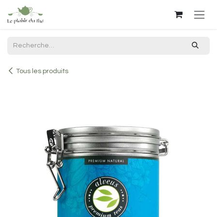
Se rendre au contenu
Tous les produits