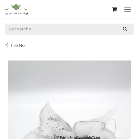
Se rendre au contenu
Thé Noir