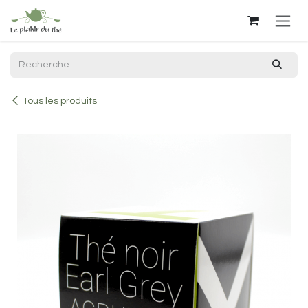
Se rendre au contenu
Tous les produits