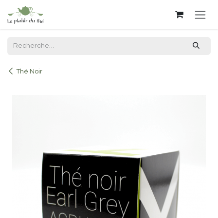
Se rendre au contenu
Thé Noir