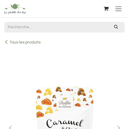
Se rendre au contenu
Tous les produits