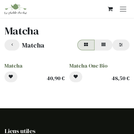
Se rendre au contenu
Matcha
Matcha
Matcha
Matcha One Bio
40,90
€
48,50
€
Liens utiles