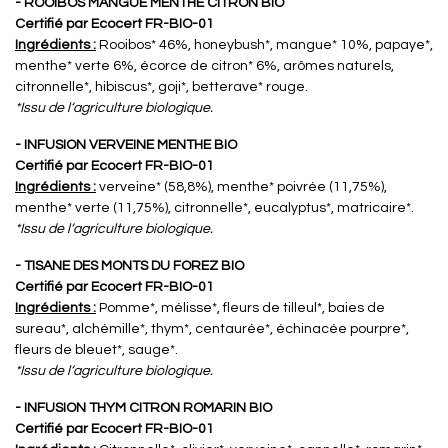
- ROOIBOS MANGUE MENTHE CITRON BIO
Certifié par Ecocert FR-BIO-01
Ingrédients :
Rooibos* 46%, honeybush*, mangue* 10%, papaye*,
menthe* verte 6%, écorce de citron* 6%, arômes naturels,
citronnelle*, hibiscus*, goji*, betterave* rouge.
*Issu de l‘agriculture biologique.
- INFUSION VERVEINE MENTHE BIO
Certifié par Ecocert FR-BIO-01
Ingrédients :
verveine* (58,8%), menthe* poivrée (11,75%),
menthe* verte (11,75%), citronnelle*, eucalyptus*, matricaire*.
*Issu de l‘agriculture biologique.
- TISANE DES MONTS DU FOREZ BIO
Certifié par Ecocert FR-BIO-01
Ingrédients :
Pomme*, mélisse*, fleurs de tilleul*, baies de
sureau*, alchémille*, thym*, centaurée*, échinacée pourpre*,
fleurs de bleuet*, sauge*.
*Issu de l‘agriculture biologique.
- INFUSION THYM CITRON ROMARIN BIO
Certifié par Ecocert FR-BIO-01