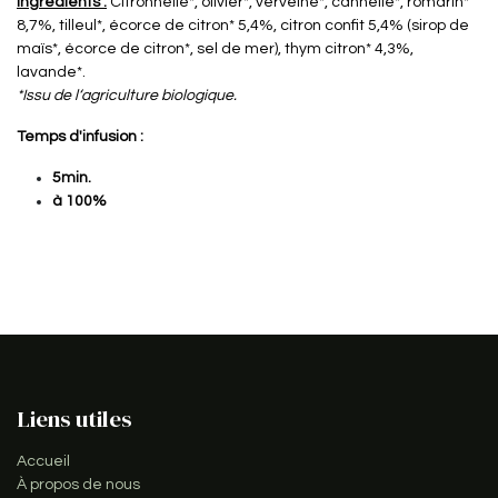
Ingrédients :
Citronnelle*, olivier*, verveine*, cannelle*, romarin*
8,7%, tilleul*, écorce de citron* 5,4%, citron confit 5,4% (sirop de
maïs*, écorce de citron*, sel de mer), thym citron* 4,3%,
lavande*.
*Issu de l‘agriculture biologique.
Temps d'infusion :
5min.
à 100%
Liens utiles
Accueil
À propos de nous