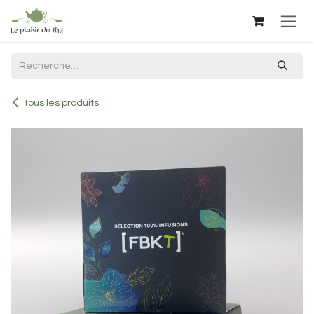
Se rendre au contenu
Tous les produits