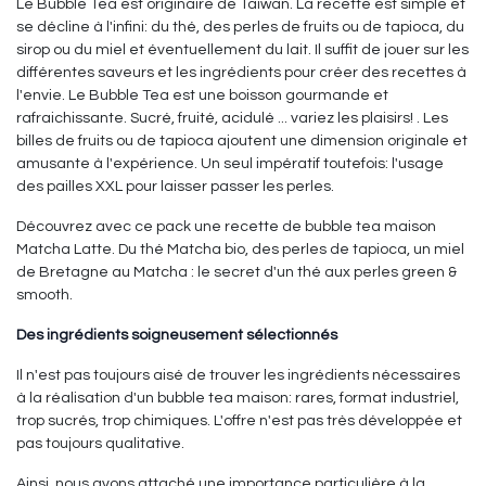
Le Bubble Tea est originaire de Taiwan. La recette est simple et
se décline à l'infini: du thé, des perles de fruits ou de tapioca, du
sirop ou du miel et éventuellement du lait. Il suffit de jouer sur les
différentes saveurs et les ingrédients pour créer des recettes à
l'envie. Le Bubble Tea est une boisson gourmande et
rafraichissante. Sucré, fruité, acidulé ... variez les plaisirs! . Les
billes de fruits ou de tapioca ajoutent une dimension originale et
amusante à l'expérience. Un seul impératif toutefois: l'usage
des pailles XXL pour laisser passer les perles.
Découvrez avec ce pack une recette de bubble tea maison
Matcha Latte. Du thé Matcha bio, des perles de tapioca, un miel
de Bretagne au Matcha : le secret d'un thé aux perles green &
smooth.
Des ingrédients soigneusement sélectionnés
Il n'est pas toujours aisé de trouver les ingrédients nécessaires
à la réalisation d'un bubble tea maison: rares, format industriel,
trop sucrés, trop chimiques. L'offre n'est pas très développée et
pas toujours qualitative.
Ainsi, nous avons attaché une importance particulière à la