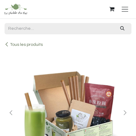
Se rendre au contenu
Tous les produits