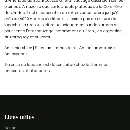
d’Amérique du Sud. Il pousse à l’état sauvage aussi bien sur les
plaines d’Amazonie que sur les hauts plateaux de la Cordillère
des Andes. Il est ainsi possible de retrouver cet arbre jusqu’à
près de 4000 mètres d’altitude. Il n’existe pas de culture de
lapacho. La récolte s’effectue uniquement sur des arbres qui
poussent à l’état sauvage, notamment au Brésil, en Argentine,
au Paraguay et au Pérou.
Anti-microbien | Stimulant immunitaire | Anti-inflammatoire |
Antioxydant
La prise de lapacho est déconseillée chez les femmes
enceintes et allaitantes.
Liens utiles
Accueil