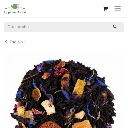
Se rendre au contenu
Thé Noir