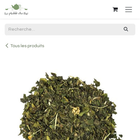
Se rendre au contenu
Tous les produits