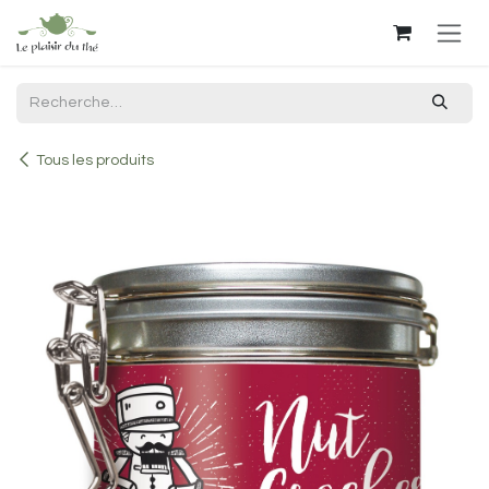
Se rendre au contenu
Tous les produits