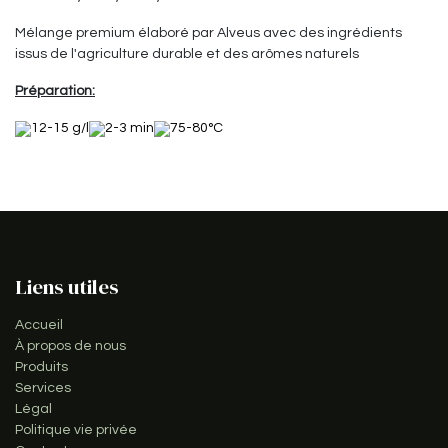
Mélange premium élaboré par Alveus avec des ingrédients
issus de l'agriculture durable et des arômes naturels
Préparation:
12-15 g/l
2-3 min
75-80°C
Liens utiles
Accueil
À propos de nous
Produits
Services
Légal
Politique vie privée