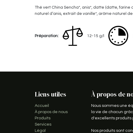
Thé vert China Sencha*, anis*, datte (datte, farine
naturel d’anis, extrait de vanille*, arôme naturel de r
Préparation:
12-15 g/l
Liens utiles
À propos de n
Accueil
Nous sommes une équi
À propos de nous
la vie de chacun grâc
Produits
d'excellents produit
Services
Légal
Nos produits sont con