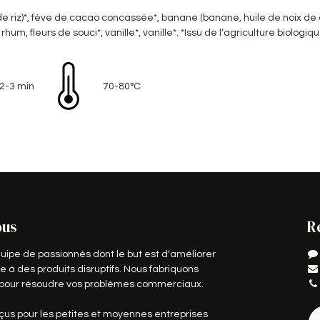
 de riz)*, fève de cacao concassée*, banane (banane, huile de noix de
hum, fleurs de souci*, vanille*, vanille*. *Issu de l‘agriculture biologiq
2-3 min
70-80°C
ous
R
pe de passionnés dont le but est d'améliorer
e à des produits disruptifs. Nous fabriquons
s pour résoudre vos problèmes commerciaux.
çus pour les petites et moyennes entreprises