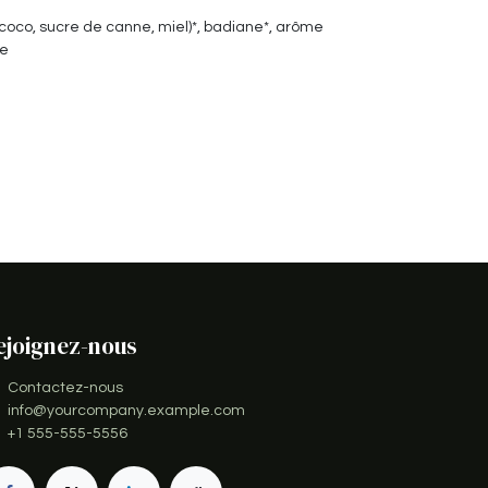
 coco, sucre de canne, miel)*, badiane*, arôme
ue
ejoignez-nous
Contactez-nous
info@yourcompany.example.com
+1 555-555-5556