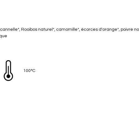
annelle*, Rooibos naturel*, camomille*, écorces d'orange*, poivre no
ique
100°C