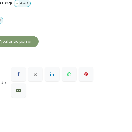
(100g)
-
4,10
€
€
jouter au panier
 de