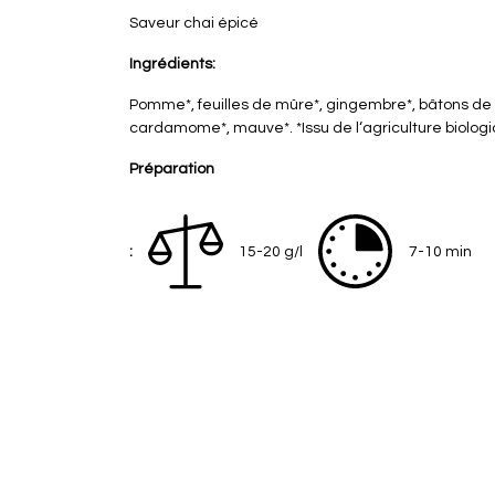
Saveur chai épicé
Ingrédients:
Pomme*, feuilles de mûre*, gingembre*, bâtons de c
cardamome*, mauve*. *Issu de l‘agriculture biolog
Préparation
:
15-20 g/l
7-10 min