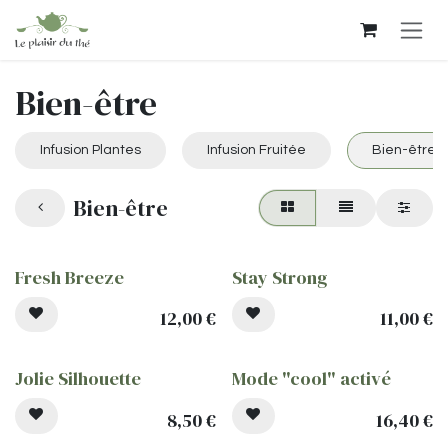
Se rendre au contenu
Bien-être
Infusion Plantes
Infusion Fruitée
Bien-être
Bien-être
Fresh Breeze
Stay Strong
12,00
€
11,00
€
Jolie Silhouette
Mode "cool" activé
8,50
€
16,40
€