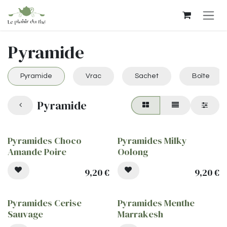
Se rendre au contenu
Pyramide
Pyramide
Vrac
Sachet
Boîte
Pyramide
Pyramides Choco
Pyramides Milky
Amande Poire
Oolong
9,20
€
9,20
€
Pyramides Cerise
Pyramides Menthe
Sauvage
Marrakesh