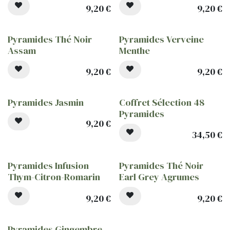
9,20
€
9,20
€
Pyramides Thé Noir
Pyramides Verveine
Assam
Menthe
9,20
€
9,20
€
Pyramides Jasmin
Coffret Sélection 48
Pyramides
9,20
€
34,50
€
Pyramides Infusion
Pyramides Thé Noir
Thym-Citron-Romarin
Earl Grey Agrumes
9,20
€
9,20
€
Pyramides Gingembre