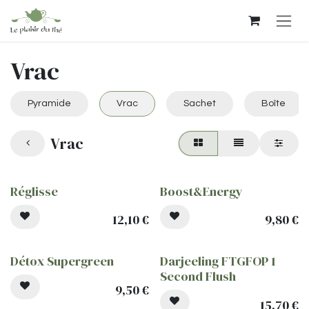
Se rendre au contenu
Vrac
Pyramide
Vrac
Sachet
Boîte
Vrac
Réglisse
Boost&Energy
12,10
€
9,80
€
Détox Supergreen
Darjeeling FTGFOP 1
Second Flush
9,50
€
15,70
€