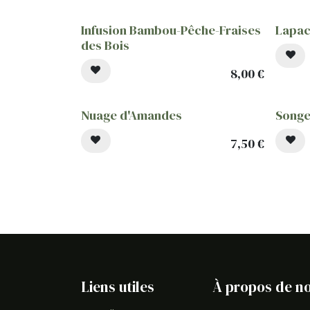
Infusion Bambou-Pêche-Fraises
Lapac
des Bois
8,00
€
Nuage d'Amandes
Songe
7,50
€
Liens utiles
À propos de n