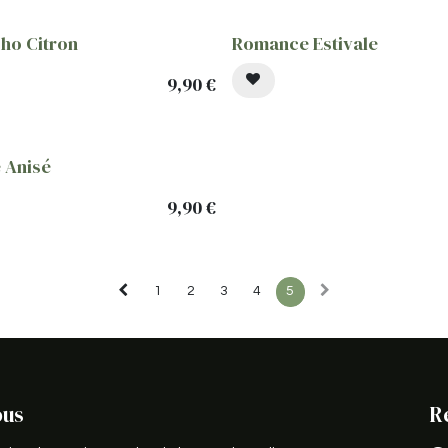
ho Citron
Romance Estivale
9,90
€
 Anisé
9,90
€
1
2
3
4
5
ous
R