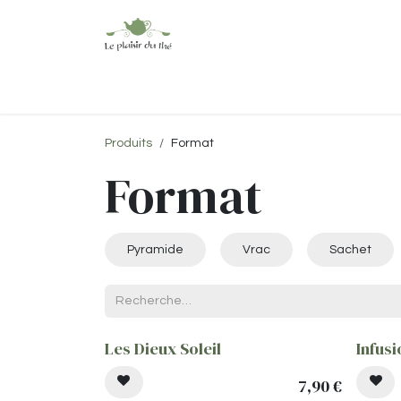
Se rendre au contenu
Accueil
Boutique
À propos
Produits
Format
Format
Pyramide
Vrac
Sachet
Les Dieux Soleil
Infus
7,90
€