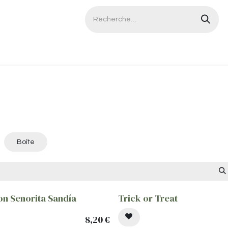
Contactez-nous
Boîte
ion Senorita Sandía
Trick or Treat
8,20
€